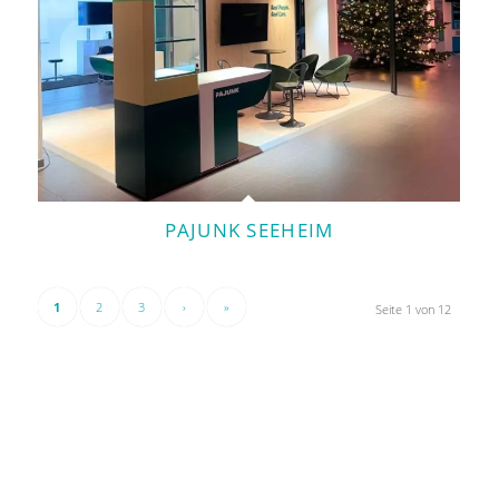
PAJUNK SEEHEIM
1
2
3
›
»
Seite 1 von 12