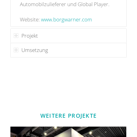
Automobilzulieferer und Global Player.
Website:
www.borgwarner.com
Projekt
Umsetzung
WEITERE PROJEKTE