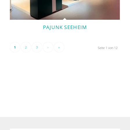
PAJUNK SEEHEIM
1
2
3
›
»
Seite 1 von 12