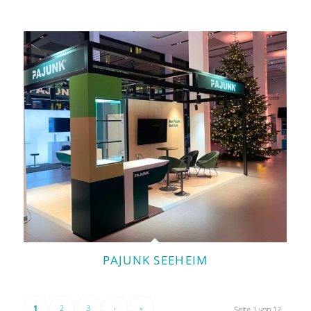
PAJUNK SEEHEIM
1
2
3
›
»
Seite 1 von 12