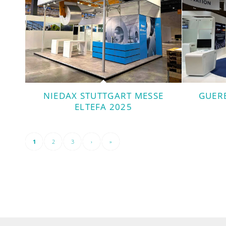
NIEDAX STUTTGART MESSE
GUER
ELTEFA 2025
1
2
3
›
»