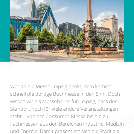
Wer an die Messe Leipzig denkt, dem kommt
schnell die dortige Buchmesse in den Sinn. Doch
wissen wir als Messebauer für Leipzig, dass der
Standort noch für viele andere Veranstaltungen
steht – von der Consumer-Messe bis hin zu
Fachmessen aus den Bereichen Industrie, Medizin
und Energie. Damit präsentiert sich die Stadt als